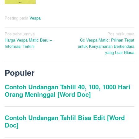
Posting pada
Vespa
Navigasi
Pos sebelumnya
Pos berikutnya
Harga Vespa Matic Baru –
Cc Vespa Matic: Pilihan Tepat
pos
Informasi Terkini
untuk Kenyamanan Berkendara
yang Luar Biasa
Populer