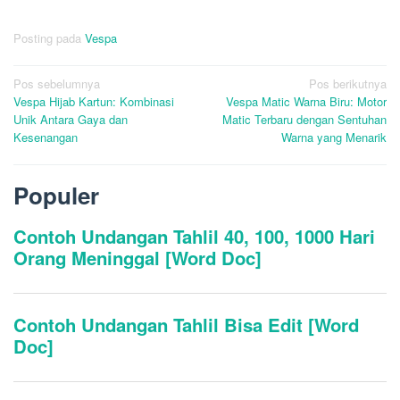
Posting pada
Vespa
Navigasi
Pos sebelumnya
Pos berikutnya
Vespa Hijab Kartun: Kombinasi
Vespa Matic Warna Biru: Motor
pos
Unik Antara Gaya dan
Matic Terbaru dengan Sentuhan
Kesenangan
Warna yang Menarik
Populer