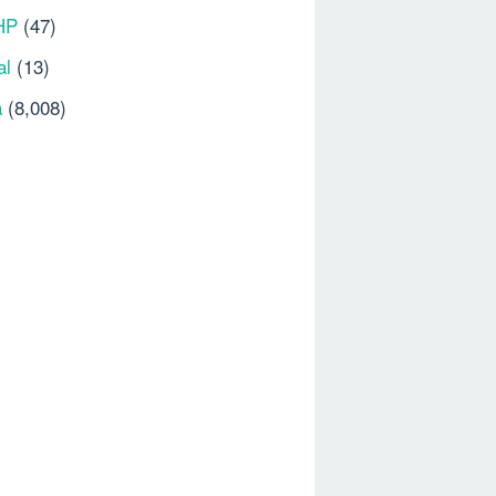
HP
(47)
al
(13)
a
(8,008)