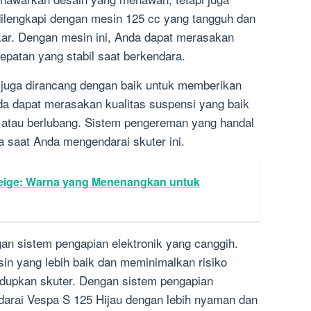
 dilengkapi dengan mesin 125 cc yang tangguh dan
kar. Dengan mesin ini, Anda dapat merasakan
epatan yang stabil saat berkendara.
 juga dirancang dengan baik untuk memberikan
a dapat merasakan kualitas suspensi yang baik
 atau berlubang. Sistem pengereman yang handal
 saat Anda mengendarai skuter ini.
eige: Warna yang Menenangkan untuk
gan sistem pengapian elektronik yang canggih.
sin yang lebih baik dan meminimalkan risiko
idupkan skuter. Dengan sistem pengapian
ndarai Vespa S 125 Hijau dengan lebih nyaman dan