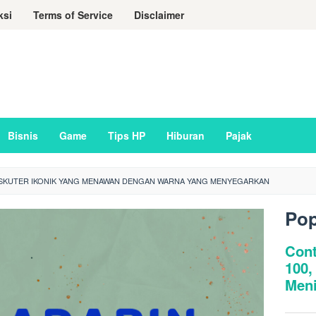
ksi
Terms of Service
Disclaimer
Bisnis
Game
Tips HP
Hiburan
Pajak
U: SKUTER IKONIK YANG MENAWAN DENGAN WARNA YANG MENYEGARKAN
Pop