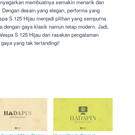
menyegarkan membuatnya semakin menarik dan
a. Dengan desain yang elegan, performa yang
Vespa S 125 Hijau menjadi pilihan yang sempurna
da dengan gaya klasik namun tetap modern. Jadi,
 Vespa S 125 Hijau dan rasakan pengalaman
gaya yang tak tertandingi!