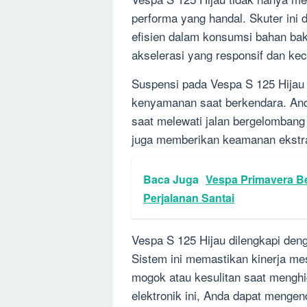
performa yang handal. Skuter ini
efisien dalam konsumsi bahan ba
akselerasi yang responsif dan kec
Suspensi pada Vespa S 125 Hijau
kenyamanan saat berkendara. And
saat melewati jalan bergelombang
juga memberikan keamanan ekstra
Baca Juga
Vespa Primavera B
Perjalanan Santai
Vespa S 125 Hijau dilengkapi den
Sistem ini memastikan kinerja me
mogok atau kesulitan saat mengh
elektronik ini, Anda dapat menge