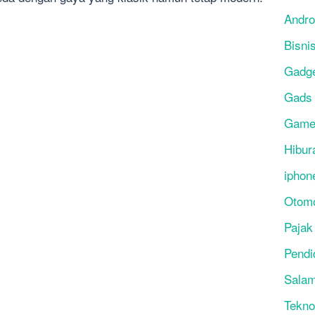
Andro
Bisni
Gadg
Gads
Gam
Hibur
iphon
Otomo
Pajak
Pendi
Salam
Tekno