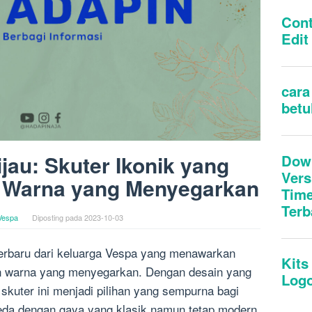
jau: Skuter Ikonik yang
Warna yang Menyegarkan
Vespa
Diposting pada
2023-10-03
terbaru dari keluarga Vespa yang menawarkan
n warna yang menyegarkan. Dengan desain yang
skuter ini menjadi pilihan yang sempurna bagi
beda dengan gaya yang klasik namun tetap modern.