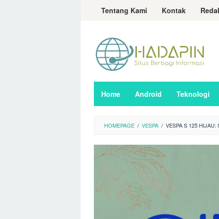
Loncat
Tentang Kami
Kontak
Reda
ke
konten
Home
Android
Teknologi
HOMEPAGE
/
VESPA
/
VESPA S 125 HIJA