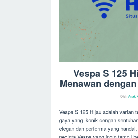
Vespa S 125 Hi
Menawan dengan 
Oleh
Anak 
Vespa S 125 Hijau adalah varian 
gaya yang ikonik dengan sentuha
elegan dan performa yang handal, 
pecinta Vespa yang ingin tampil 