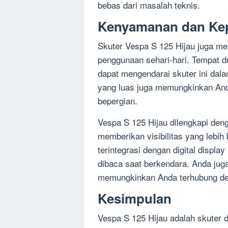
bebas dari masalah teknis.
Kenyamanan dan Kep
Skuter Vespa S 125 Hijau juga m
penggunaan sehari-hari. Tempat
dapat mengendarai skuter ini dal
yang luas juga memungkinkan A
bepergian.
Vespa S 125 Hijau dilengkapi deng
memberikan visibilitas yang lebih
terintegrasi dengan digital displ
dibaca saat berkendara. Anda jug
memungkinkan Anda terhubung d
Kesimpulan
Vespa S 125 Hijau adalah skuter