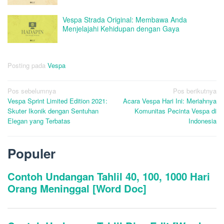
Vespa Strada Original: Membawa Anda
Menjelajahi Kehidupan dengan Gaya
Posting pada
Vespa
Navigasi
Pos sebelumnya
Pos berikutnya
Vespa Sprint Limited Edition 2021:
Acara Vespa Hari Ini: Meriahnya
pos
Skuter Ikonik dengan Sentuhan
Komunitas Pecinta Vespa di
Elegan yang Terbatas
Indonesia
Populer