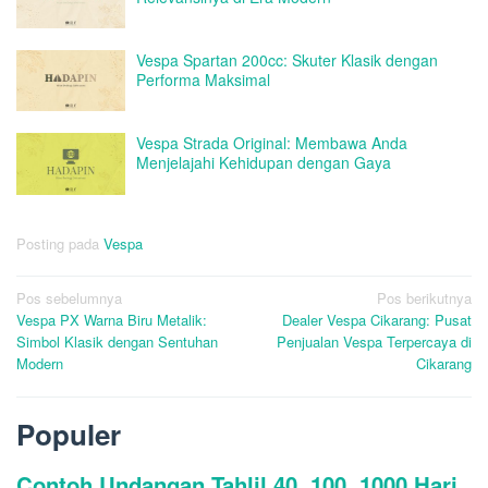
Vespa Spartan 200cc: Skuter Klasik dengan
Performa Maksimal
Vespa Strada Original: Membawa Anda
Menjelajahi Kehidupan dengan Gaya
Posting pada
Vespa
Navigasi
Pos sebelumnya
Pos berikutnya
Vespa PX Warna Biru Metalik:
Dealer Vespa Cikarang: Pusat
pos
Simbol Klasik dengan Sentuhan
Penjualan Vespa Terpercaya di
Modern
Cikarang
Populer