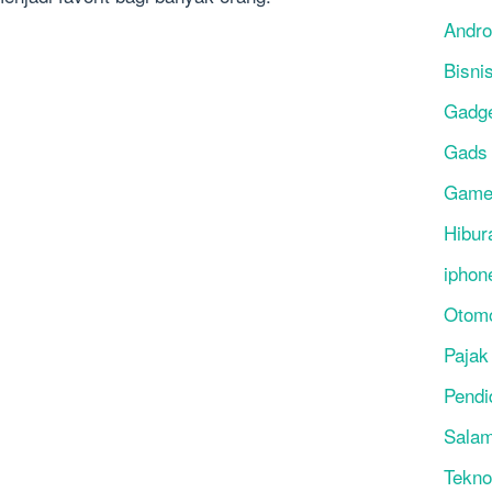
Andro
Bisni
Gadg
Gads
Gam
Hibur
iphon
Otomo
Pajak
Pendi
Salam
Tekno