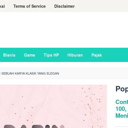
ksi
Terms of Service
Disclaimer
Bisnis
Game
Tips HP
Hiburan
Pajak
: SEBUAH KARYA KLASIK YANG ELEGAN
Pop