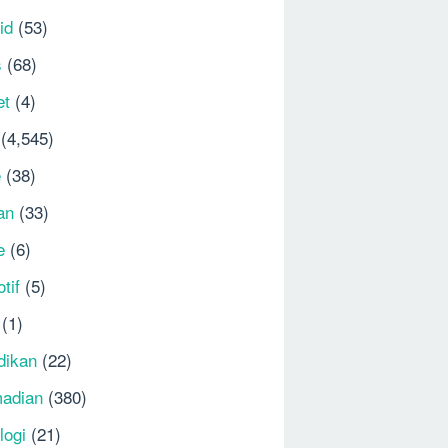
id
(53)
s
(68)
et
(4)
(4,545)
e
(38)
an
(33)
e
(6)
tif
(5)
(1)
dikan
(22)
adian
(380)
logi
(21)