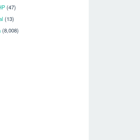
HP
(47)
al
(13)
a
(8,008)