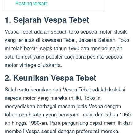
Posting terkait:
1. Sejarah Vespa Tebet
Vespa Tebet adalah sebuah toko sepeda motor klasik
yang terletak di kawasan Tebet, Jakarta Selatan. Toko
ini telah berdiri sejak tahun 1990 dan menjadi salah
satu tempat yang populer bagi para pecinta sepeda
motor vintage di Jakarta.
2. Keunikan Vespa Tebet
Salah satu keunikan dari Vespa Tebet adalah koleksi
sepeda motor yang mereka miliki. Toko ini
menyediakan berbagai macam jenis Vespa dengan
tahun pembuatan yang beragam, mulai dari tahun 1950-
an hingga 1980-an. Para pengunjung dapat memilih dan
membeli Vespa sesuai dengan preferensi mereka.