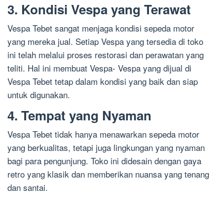
3. Kondisi Vespa yang Terawat
Vespa Tebet sangat menjaga kondisi sepeda motor
yang mereka jual. Setiap Vespa yang tersedia di toko
ini telah melalui proses restorasi dan perawatan yang
teliti. Hal ini membuat Vespa- Vespa yang dijual di
Vespa Tebet tetap dalam kondisi yang baik dan siap
untuk digunakan.
4. Tempat yang Nyaman
Vespa Tebet tidak hanya menawarkan sepeda motor
yang berkualitas, tetapi juga lingkungan yang nyaman
bagi para pengunjung. Toko ini didesain dengan gaya
retro yang klasik dan memberikan nuansa yang tenang
dan santai.