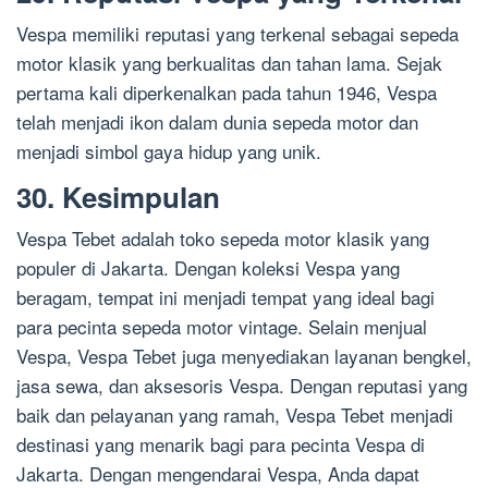
Vespa memiliki reputasi yang terkenal sebagai sepeda
motor klasik yang berkualitas dan tahan lama. Sejak
pertama kali diperkenalkan pada tahun 1946, Vespa
telah menjadi ikon dalam dunia sepeda motor dan
menjadi simbol gaya hidup yang unik.
30. Kesimpulan
Vespa Tebet adalah toko sepeda motor klasik yang
populer di Jakarta. Dengan koleksi Vespa yang
beragam, tempat ini menjadi tempat yang ideal bagi
para pecinta sepeda motor vintage. Selain menjual
Vespa, Vespa Tebet juga menyediakan layanan bengkel,
jasa sewa, dan aksesoris Vespa. Dengan reputasi yang
baik dan pelayanan yang ramah, Vespa Tebet menjadi
destinasi yang menarik bagi para pecinta Vespa di
Jakarta. Dengan mengendarai Vespa, Anda dapat