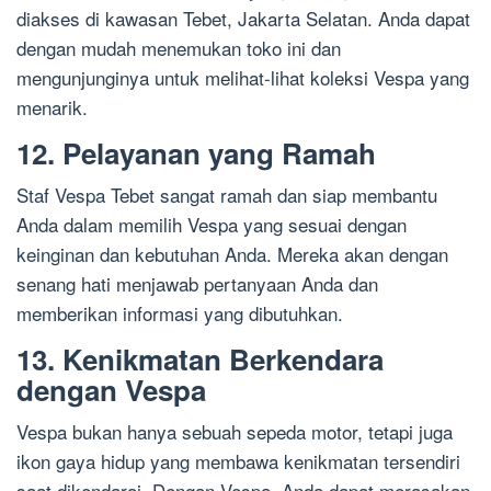
diakses di kawasan Tebet, Jakarta Selatan. Anda dapat
dengan mudah menemukan toko ini dan
mengunjunginya untuk melihat-lihat koleksi Vespa yang
menarik.
12. Pelayanan yang Ramah
Staf Vespa Tebet sangat ramah dan siap membantu
Anda dalam memilih Vespa yang sesuai dengan
keinginan dan kebutuhan Anda. Mereka akan dengan
senang hati menjawab pertanyaan Anda dan
memberikan informasi yang dibutuhkan.
13. Kenikmatan Berkendara
dengan Vespa
Vespa bukan hanya sebuah sepeda motor, tetapi juga
ikon gaya hidup yang membawa kenikmatan tersendiri
saat dikendarai. Dengan Vespa, Anda dapat merasakan