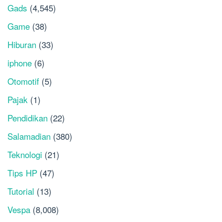
Gads
(4,545)
Game
(38)
Hiburan
(33)
iphone
(6)
Otomotif
(5)
Pajak
(1)
Pendidikan
(22)
Salamadian
(380)
Teknologi
(21)
Tips HP
(47)
Tutorial
(13)
Vespa
(8,008)