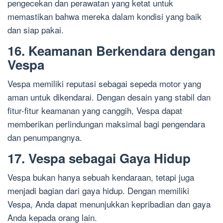
pengecekan dan perawatan yang ketat untuk
memastikan bahwa mereka dalam kondisi yang baik
dan siap pakai.
16. Keamanan Berkendara dengan
Vespa
Vespa memiliki reputasi sebagai sepeda motor yang
aman untuk dikendarai. Dengan desain yang stabil dan
fitur-fitur keamanan yang canggih, Vespa dapat
memberikan perlindungan maksimal bagi pengendara
dan penumpangnya.
17. Vespa sebagai Gaya Hidup
Vespa bukan hanya sebuah kendaraan, tetapi juga
menjadi bagian dari gaya hidup. Dengan memiliki
Vespa, Anda dapat menunjukkan kepribadian dan gaya
Anda kepada orang lain.