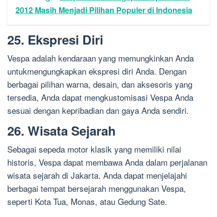
2012 Masih Menjadi Pilihan Populer di Indonesia
25. Ekspresi Diri
Vespa adalah kendaraan yang memungkinkan Anda
untukmengungkapkan ekspresi diri Anda. Dengan
berbagai pilihan warna, desain, dan aksesoris yang
tersedia, Anda dapat mengkustomisasi Vespa Anda
sesuai dengan kepribadian dan gaya Anda sendiri.
26. Wisata Sejarah
Sebagai sepeda motor klasik yang memiliki nilai
historis, Vespa dapat membawa Anda dalam perjalanan
wisata sejarah di Jakarta. Anda dapat menjelajahi
berbagai tempat bersejarah menggunakan Vespa,
seperti Kota Tua, Monas, atau Gedung Sate.