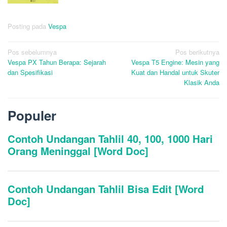
Posting pada
Vespa
Navigasi
Pos sebelumnya
Pos berikutnya
Vespa PX Tahun Berapa: Sejarah
Vespa T5 Engine: Mesin yang
pos
dan Spesifikasi
Kuat dan Handal untuk Skuter
Klasik Anda
Populer