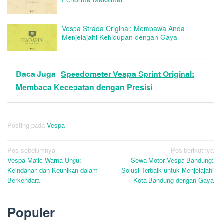
Vespa Strada Original: Membawa Anda
Menjelajahi Kehidupan dengan Gaya
Baca Juga
Speedometer Vespa Sprint Original:
Membaca Kecepatan dengan Presisi
Posting pada
Vespa
Navigasi
Pos sebelumnya
Pos berikutnya
Vespa Matic Warna Ungu:
Sewa Motor Vespa Bandung:
pos
Keindahan dan Keunikan dalam
Solusi Terbaik untuk Menjelajahi
Berkendara
Kota Bandung dengan Gaya
Populer