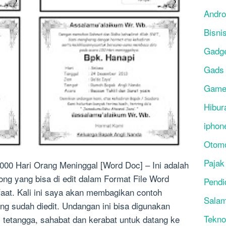
Andro
Bisni
Gadg
Gads
Gam
Hibur
iphon
Otomo
Pajak
1000 Hari Orang Meninggal [Word Doc] – Ini adalah
ong yang bisa di edit dalam Format File Word
Pendi
aat. Kali ini saya akan membagikan contoh
Salam
ng sudah diedit. Undangan ini bisa digunakan
Tekno
 tetangga, sahabat dan kerabat untuk datang ke