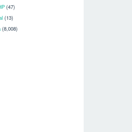
HP
(47)
al
(13)
a
(8,008)