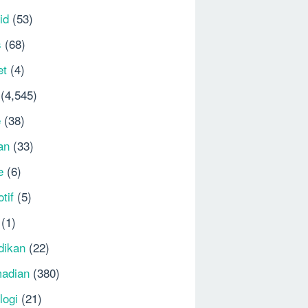
id
(53)
s
(68)
et
(4)
(4,545)
e
(38)
an
(33)
e
(6)
tif
(5)
(1)
dikan
(22)
adian
(380)
logi
(21)