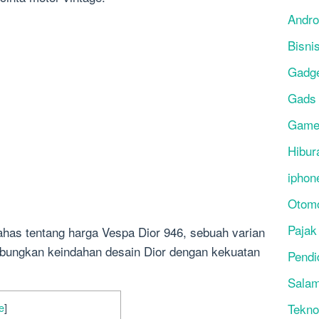
Andro
Bisni
Gadg
Gads
Gam
Hibur
iphon
Otomo
Pajak
ahas tentang harga Vespa Dior 946, sebuah varian
bungkan keindahan desain Dior dengan kekuatan
Pendi
Salam
Tekno
e
]