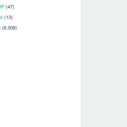
HP
(47)
al
(13)
a
(8,008)