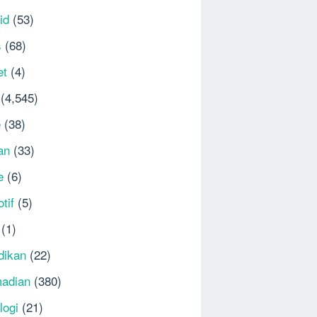
id
(53)
s
(68)
et
(4)
(4,545)
e
(38)
an
(33)
e
(6)
tif
(5)
(1)
dikan
(22)
adian
(380)
logi
(21)