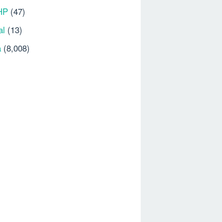
HP
(47)
al
(13)
a
(8,008)