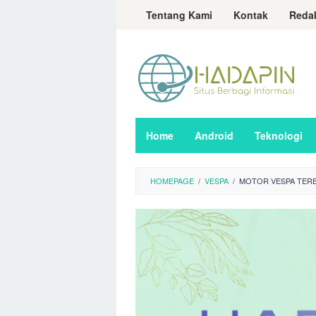
Loncat
Tentang Kami
Kontak
Reda
ke
konten
Home
Android
Teknologi
HOMEPAGE
/
VESPA
/
MOTOR VESPA TERB