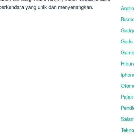
erkendara yang unik dan menyenangkan.
Andro
Bisni
Gadg
Gads
Gam
Hibur
iphon
Otomo
Pajak
Pendi
Salam
Tekno