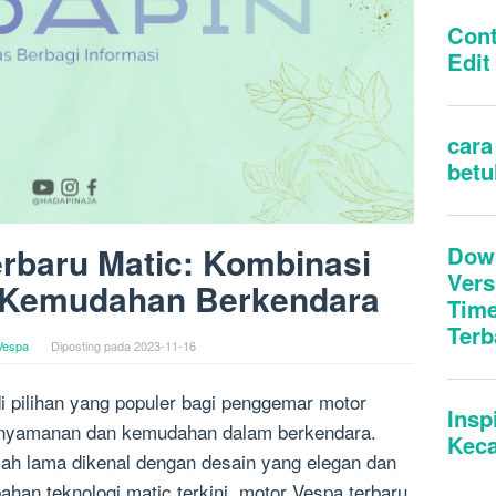
rbaru Matic: Kombinasi
 Kemudahan Berkendara
Vespa
Diposting pada
2023-11-16
i pilihan yang populer bagi penggemar motor
kenyamanan dan kemudahan dalam berkendara.
telah lama dikenal dengan desain yang elegan dan
han teknologi matic terkini, motor Vespa terbaru