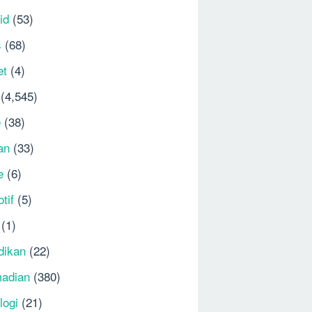
id
(53)
s
(68)
et
(4)
(4,545)
e
(38)
an
(33)
e
(6)
tif
(5)
(1)
dikan
(22)
adian
(380)
logi
(21)