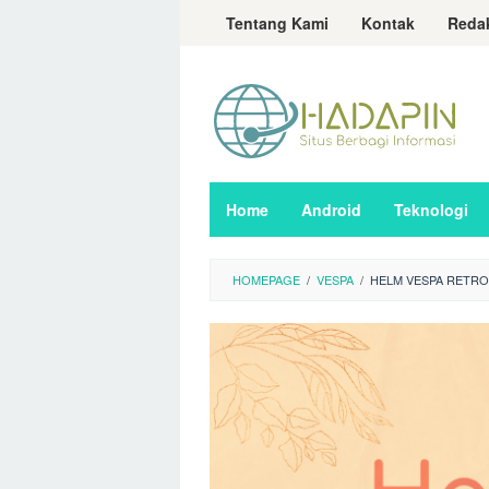
Loncat
Tentang Kami
Kontak
Reda
ke
konten
Home
Android
Teknologi
HOMEPAGE
/
VESPA
/
HELM VESPA RETRO