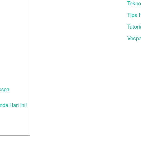
Tekno
Tips 
Tutori
Vesp
espa
da Hari Ini!