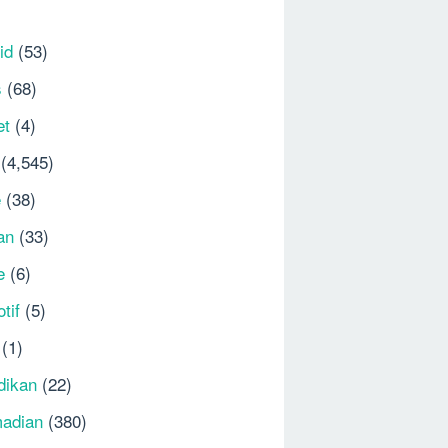
id
(53)
s
(68)
et
(4)
(4,545)
e
(38)
an
(33)
e
(6)
tif
(5)
(1)
dikan
(22)
adian
(380)