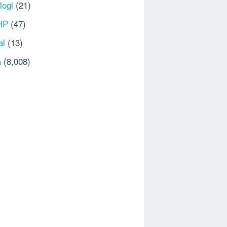
logi
(21)
HP
(47)
al
(13)
a
(8,008)