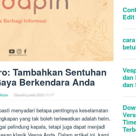
ro: Tambahkan Sentuhan
Gaya Berkendara Anda
Vespa
Diposting pada
2023-11-17
asti menyadari betapa pentingnya keselamatan
ngkapan yang tak boleh terlewatkan adalah helm.
i pelindung kepala, tetapi juga dapat menjadi
san klasik Vespa Anda. Dalam artikel ini, kami