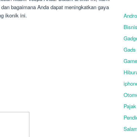
 dan bagaimana Anda dapat meningkatkan gaya
 ikonik ini.
Andro
Bisni
Gadg
Gads
Gam
Hibur
iphon
Otomo
Pajak
Pendi
Salam