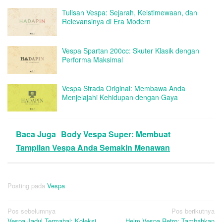
Tulisan Vespa: Sejarah, Keistimewaan, dan
Relevansinya di Era Modern
Vespa Spartan 200cc: Skuter Klasik dengan
Performa Maksimal
Vespa Strada Original: Membawa Anda
Menjelajahi Kehidupan dengan Gaya
Baca Juga
Body Vespa Super: Membuat
Tampilan Vespa Anda Semakin Menawan
Posting pada
Vespa
Navigasi
Pos sebelumnya
Pos berikutnya
Vespa Jadul Termahal: Koleksi
Helm Vespa Retro: Tambahkan