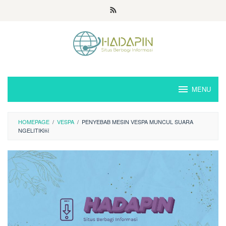
Loncat
ke
konten
MENU
HOMEPAGE
/
VESPA
/
PENYEBAB MESIN VESPA MUNCUL SUARA
NGELITIK￼