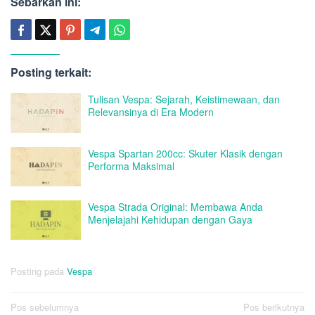
Sebarkan ini:
Posting terkait:
Tulisan Vespa: Sejarah, Keistimewaan, dan
Relevansinya di Era Modern
Vespa Spartan 200cc: Skuter Klasik dengan
Performa Maksimal
Vespa Strada Original: Membawa Anda
Menjelajahi Kehidupan dengan Gaya
Posting pada
Vespa
Navigasi
Pos sebelumnya
Pos berikutnya