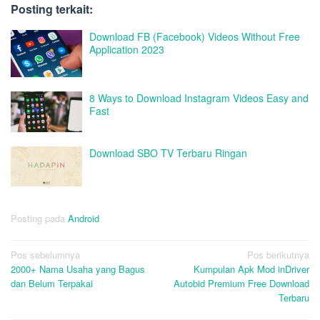
Posting terkait:
Download FB (Facebook) Videos Without Free
Application 2023
8 Ways to Download Instagram Videos Easy and
Fast
Download SBO TV Terbaru Ringan
Posting pada
Android
Navigasi
Pos sebelumnya
Pos berikutnya
2000+ Nama Usaha yang Bagus
Kumpulan Apk Mod inDriver
pos
dan Belum Terpakai
Autobid Premium Free Download
Terbaru