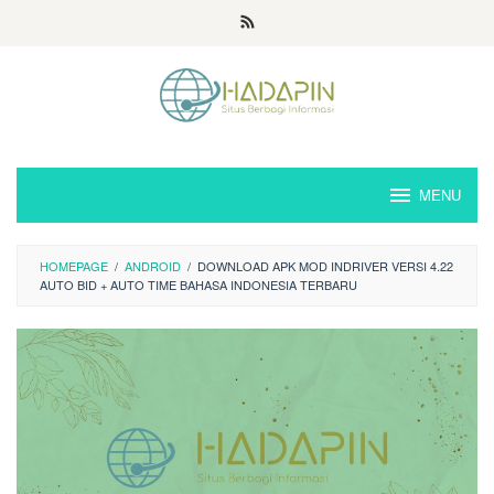
Loncat
ke
konten
MENU
HOMEPAGE
/
ANDROID
/
DOWNLOAD APK MOD INDRIVER VERSI 4.22
AUTO BID + AUTO TIME BAHASA INDONESIA TERBARU