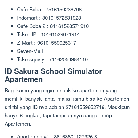
Cafe Boba : 7516150236708
Indomart : 80161572531923
Cafe Boba 2 : 81161528571910
Toko HP : 10161529071914
Z-Mart : 96161559625317
Seven-Mall
Toko squisy : 71162054984110
ID Sakura School Simulator
Apartemen
Bagi kamu yang ingin masuk ke apartemen yang
memiliki banyak lantai maka kamu bisa ke Apartemen
shinbi yang ID nya adalah 27161559652716. Meskipun
hanya 6 tingkat, tapi tampilan nya sangat mirip
Apartemen.
Apartemen #1 : 86163801127926 &