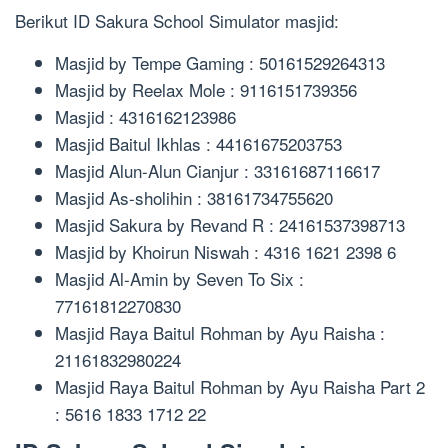
Berikut ID Sakura School Simulator masjid:
Masjid by Tempe Gaming : 50161529264313
Masjid by Reelax Mole : 9116151739356
Masjid : 4316162123986
Masjid Baitul Ikhlas : 44161675203753
Masjid Alun-Alun Cianjur : 33161687116617
Masjid As-sholihin : 38161734755620
Masjid Sakura by Revand R : 24161537398713
Masjid by Khoirun Niswah : 4316 1621 2398 6
Masjid Al-Amin by Seven To Six :
77161812270830
Masjid Raya Baitul Rohman by Ayu Raisha :
21161832980224
Masjid Raya Baitul Rohman by Ayu Raisha Part 2
: 5616 1833 1712 22