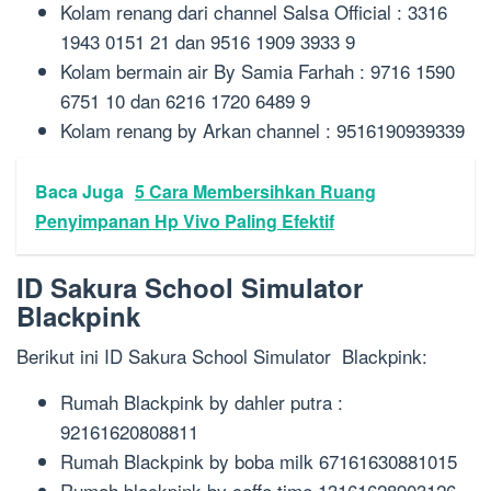
Kolam renang dari channel Salsa Official : 3316
1943 0151 21 dan 9516 1909 3933 9
Kolam bermain air By Samia Farhah : 9716 1590
6751 10 dan 6216 1720 6489 9
Kolam renang by Arkan channel : 9516190939339
Baca Juga
5 Cara Membersihkan Ruang
Penyimpanan Hp Vivo Paling Efektif
ID Sakura School Simulator
Blackpink
Berikut ini ID Sakura School Simulator Blackpink:
Rumah Blackpink by dahler putra :
92161620808811
Rumah Blackpink by boba milk 67161630881015
Rumah blackpink by coffe time 13161628903126