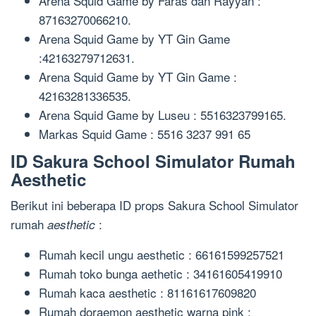
Arena Squid Game by Faras dan Rayyan :
87163270066210.
Arena Squid Game by YT Gin Game
:42163279712631.
Arena Squid Game by YT Gin Game :
42163281336535.
Arena Squid Game by Luseu : 5516323799165.
Markas Squid Game : 5516 3237 991 65
ID Sakura School Simulator Rumah
Aesthetic
Berikut ini beberapa ID props Sakura School Simulator
rumah
:
aesthetic
Rumah kecil ungu aesthetic : 66161599257521
Rumah toko bunga aethetic : 34161605419910
Rumah kaca aesthetic : 81161617609820
Rumah doraemon aesthetic warna pink :