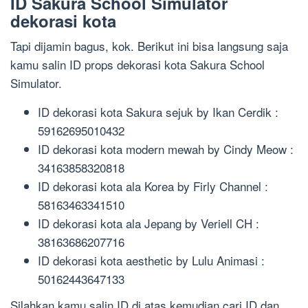
ID Sakura School Simulator
dekorasi kota
Tapi dijamin bagus, kok. Berikut ini bisa langsung saja
kamu salin ID props dekorasi kota Sakura School
Simulator.
ID dekorasi kota Sakura sejuk by Ikan Cerdik :
59162695010432
ID dekorasi kota modern mewah by Cindy Meow :
34163858320818
ID dekorasi kota ala Korea by Firly Channel :
58163463341510
ID dekorasi kota ala Jepang by Veriell CH :
38163686207716
ID dekorasi kota aesthetic by Lulu Animasi :
50162443647133
Silahkan kamu salin ID di atas kemudian cari ID dan