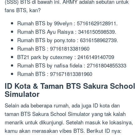
(SSS) BTS di bawah ini. ARMY adalah sebutan untuk
fans BTS, kan?
Rumah BTS by 99velyn : 57161629128911.
Rumah BTS Ayu Raisya : 3416150598539.
Rumah BTS by pony.toto : 6316158962739.
Rumah BTS : 97161813381960
BT21 park by cutexmey : 2416149140709
Rumah BTS by nafisa fidela : 27161804855333
Rumah BTS : 971671813381960
ID Kota & Taman BTS Sakura School
Simulator
Selain ada beberapa rumah, ada juga ID kota dan
taman BTS Sakura School Simulator yang tak kalah
menarik untuk dikunjungi. Setelah masuk ke lokasinya,
kamu akan merasakan vibes BTS. Berikut ID nya: