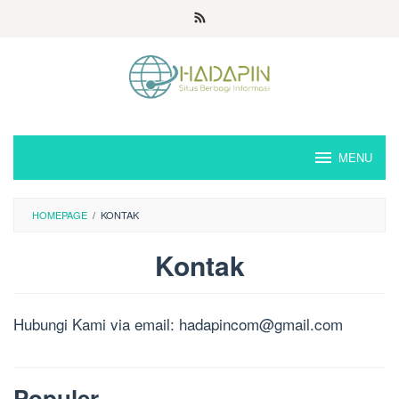
Loncat
ke
konten
MENU
HOMEPAGE
/
KONTAK
Kontak
Oleh
Admin
Hubungi Kami via email:
hadapincom@gmail.com
Hoshino
Diposting
pada
2021-
11-
27
Populer