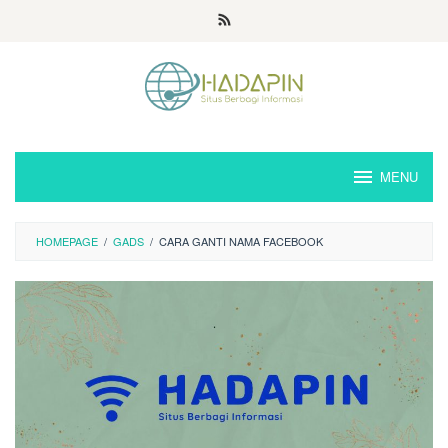
Loncat
ke
konten
MENU
HOMEPAGE
/
GADS
/
CARA GANTI NAMA FACEBOOK