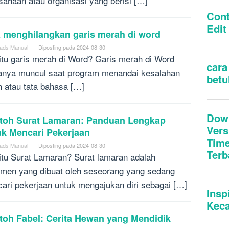
sahaan atau organisasi yang berisi […]
a menghilangkan garis merah di word
ads Manual
Diposting pada
2024-08-30
itu garis merah di Word? Garis merah di Word
anya muncul saat program menandai kesalahan
n atau tata bahasa […]
toh Surat Lamaran: Panduan Lengkap
uk Mencari Pekerjaan
ads Manual
Diposting pada
2024-08-30
itu Surat Lamaran? Surat lamaran adalah
men yang dibuat oleh seseorang yang sedang
ari pekerjaan untuk mengajukan diri sebagai […]
toh Fabel: Cerita Hewan yang Mendidik