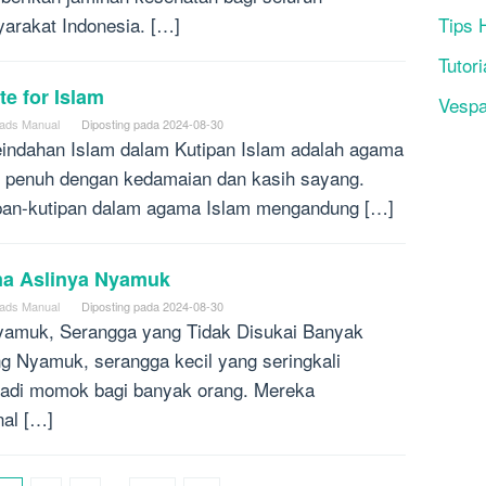
arakat Indonesia. […]
Tips 
Tutori
e for Islam
Vesp
ads Manual
Diposting pada
2024-08-30
eindahan Islam dalam Kutipan Islam adalah agama
 penuh dengan kedamaian dan kasih sayang.
pan-kutipan dalam agama Islam mengandung […]
a Aslinya Nyamuk
ads Manual
Diposting pada
2024-08-30
yamuk, Serangga yang Tidak Disukai Banyak
g Nyamuk, serangga kecil yang seringkali
adi momok bagi banyak orang. Mereka
nal […]