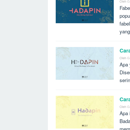
Oleh
G
Fabe
popu
fabe
yang
Car
Oleh
G
Apa 
Dise
seri
Car
Oleh
G
Apa 
Bada
memb