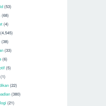
id
(53)
s
(68)
et
(4)
(4,545)
e
(38)
an
(33)
e
(6)
tif
(5)
(1)
dikan
(22)
adian
(380)
logi
(21)