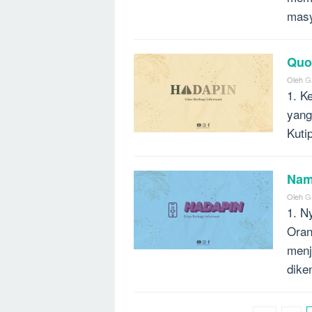
masy
Quot
Oleh
G
1. K
yang
Kuti
Nam
Oleh
G
1. N
Oran
menj
dike