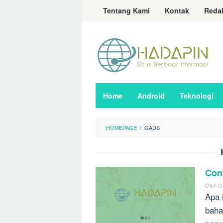
Loncat
Tentang Kami
Kontak
Reda
ke
konten
Home
Android
Teknologi
HOMEPAGE
/
GADS
Con
Oleh
G
Apa 
baha