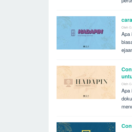
peru
car
Oleh
G
Apa 
bias
ejaa
Con
unt
Oleh
G
Apa 
doku
menc
Con