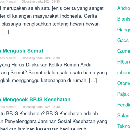
ads Manual
Diposting pada
2024-08-30
l merupakan salah satu jenis cerita yang sangat
Andro
ler di kalangan masyarakat Indonesia. Cerita
Bisni
l biasanya mengisahkan tentang hewan-hewan
Gadg
 […]
Gads
a Mengusir Semut
Gam
ads Manual
Diposting pada
2024-08-30
Hibur
yang Harus Dilakukan Ketika Rumah Anda
rang Semut? Semut adalah salah satu hama yang
iphon
ngkali mengganggu ketenangan di rumah. […]
Otomo
Pajak
a Mengecek BPJS Kesehatan
Pendi
ads Manual
Diposting pada
2024-08-30
itu BPJS Kesehatan? BPJS Kesehatan adalah
Salam
n Penyelenggara Jaminan Sosial Kesehatan yang
Tekno
erikan jaminan kesehatan bagi seluruh