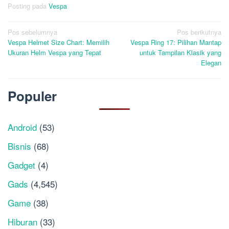
Posting pada
Vespa
Navigasi
Pos sebelumnya
Pos berikutnya
Vespa Helmet Size Chart: Memilih
Vespa Ring 17: Pilihan Mantap
pos
Ukuran Helm Vespa yang Tepat
untuk Tampilan Klasik yang
Elegan
Populer
Android
(53)
Bisnis
(68)
Gadget
(4)
Gads
(4,545)
Game
(38)
Hiburan
(33)