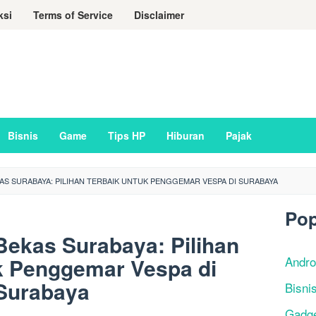
ksi
Terms of Service
Disclaimer
Bisnis
Game
Tips HP
Hiburan
Pajak
AS SURABAYA: PILIHAN TERBAIK UNTUK PENGGEMAR VESPA DI SURABAYA
Pop
Bekas Surabaya: Pilihan
k Penggemar Vespa di
Andro
Surabaya
Bisni
Gadg