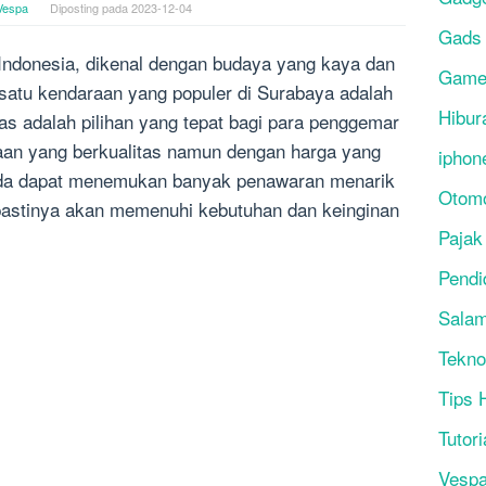
Vespa
Diposting pada
2023-12-04
Gads
 Indonesia, dikenal dengan budaya yang kaya dan
Gam
satu kendaraan yang populer di Surabaya adalah
Hibur
as adalah pilihan yang tepat bagi para penggemar
aan yang berkualitas namun dengan harga yang
iphon
Anda dapat menemukan banyak penawaran menarik
Otomo
pastinya akan memenuhi kebutuhan dan keinginan
Pajak
Pendi
Salam
Tekno
Tips 
Tutori
Vesp