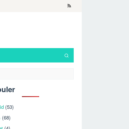
uler
id
(53)
s
(68)
et
(4)