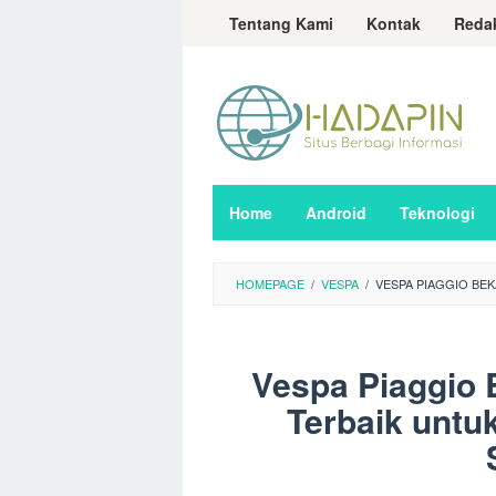
Loncat
Tentang Kami
Kontak
Reda
ke
konten
Home
Android
Teknologi
HOMEPAGE
/
VESPA
/
VESPA PIAGGIO BEK
Vespa Piaggio 
Terbaik untu