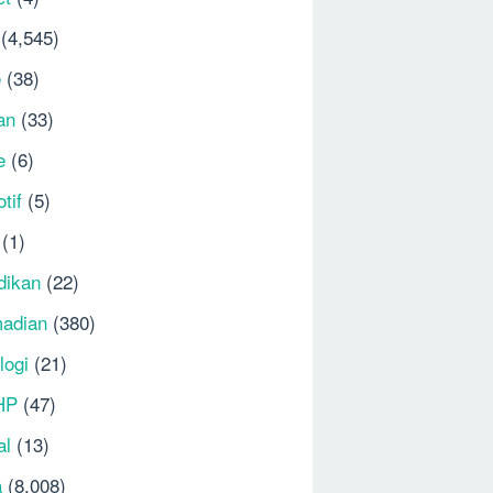
(4,545)
e
(38)
an
(33)
e
(6)
tif
(5)
(1)
dikan
(22)
adian
(380)
logi
(21)
HP
(47)
al
(13)
a
(8,008)