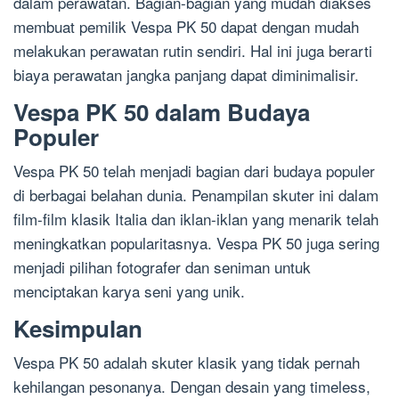
dalam perawatan. Bagian-bagian yang mudah diakses
membuat pemilik Vespa PK 50 dapat dengan mudah
melakukan perawatan rutin sendiri. Hal ini juga berarti
biaya perawatan jangka panjang dapat diminimalisir.
Vespa PK 50 dalam Budaya
Populer
Vespa PK 50 telah menjadi bagian dari budaya populer
di berbagai belahan dunia. Penampilan skuter ini dalam
film-film klasik Italia dan iklan-iklan yang menarik telah
meningkatkan popularitasnya. Vespa PK 50 juga sering
menjadi pilihan fotografer dan seniman untuk
menciptakan karya seni yang unik.
Kesimpulan
Vespa PK 50 adalah skuter klasik yang tidak pernah
kehilangan pesonanya. Dengan desain yang timeless,