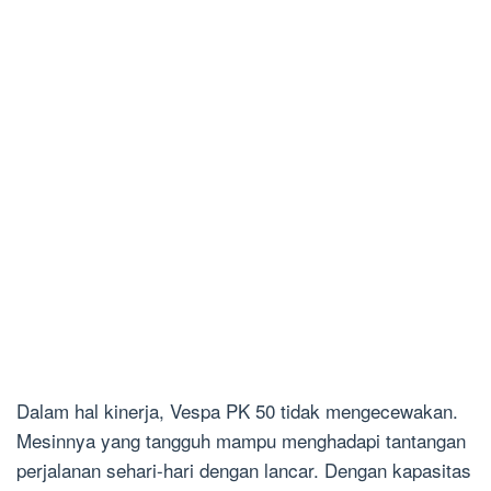
Dalam hal kinerja, Vespa PK 50 tidak mengecewakan.
Mesinnya yang tangguh mampu menghadapi tantangan
perjalanan sehari-hari dengan lancar. Dengan kapasitas