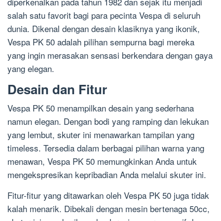
diperkenalkan pada tahun 1982 dan sejak itu menjadi
salah satu favorit bagi para pecinta Vespa di seluruh
dunia. Dikenal dengan desain klasiknya yang ikonik,
Vespa PK 50 adalah pilihan sempurna bagi mereka
yang ingin merasakan sensasi berkendara dengan gaya
yang elegan.
Desain dan Fitur
Vespa PK 50 menampilkan desain yang sederhana
namun elegan. Dengan bodi yang ramping dan lekukan
yang lembut, skuter ini menawarkan tampilan yang
timeless. Tersedia dalam berbagai pilihan warna yang
menawan, Vespa PK 50 memungkinkan Anda untuk
mengekspresikan kepribadian Anda melalui skuter ini.
Fitur-fitur yang ditawarkan oleh Vespa PK 50 juga tidak
kalah menarik. Dibekali dengan mesin bertenaga 50cc,