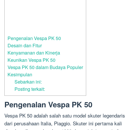
Pengenalan Vespa PK 50
Desain dan Fitur
Kenyamanan dan Kinerja
Keunikan Vespa PK 50
Vespa PK 50 dalam Budaya Populer
Kesimpulan
Sebarkan ini:
Posting terkait:
Pengenalan Vespa PK 50
Vespa PK 50 adalah salah satu model skuter legendaris
dari perusahaan Italia, Piaggio. Skuter ini pertama kali