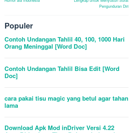
Humor ala Indonesia
Lengkap untuk Menyusun Surat
Pengunduran Diri
Populer