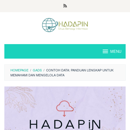
Loncat
ke
konten
MENU
HOMEPAGE
/
GADS
/
CONTOH DATA: PANDUAN LENGKAP UNTUK
MEMAHAMI DAN MENGELOLA DATA