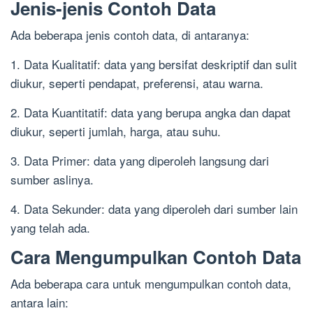
Jenis-jenis Contoh Data
Ada beberapa jenis contoh data, di antaranya:
1. Data Kualitatif: data yang bersifat deskriptif dan sulit
diukur, seperti pendapat, preferensi, atau warna.
2. Data Kuantitatif: data yang berupa angka dan dapat
diukur, seperti jumlah, harga, atau suhu.
3. Data Primer: data yang diperoleh langsung dari
sumber aslinya.
4. Data Sekunder: data yang diperoleh dari sumber lain
yang telah ada.
Cara Mengumpulkan Contoh Data
Ada beberapa cara untuk mengumpulkan contoh data,
antara lain: