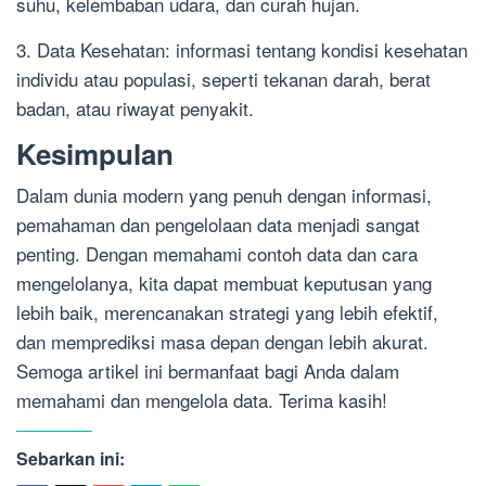
suhu, kelembaban udara, dan curah hujan.
3. Data Kesehatan: informasi tentang kondisi kesehatan
individu atau populasi, seperti tekanan darah, berat
badan, atau riwayat penyakit.
Kesimpulan
Dalam dunia modern yang penuh dengan informasi,
pemahaman dan pengelolaan data menjadi sangat
penting. Dengan memahami contoh data dan cara
mengelolanya, kita dapat membuat keputusan yang
lebih baik, merencanakan strategi yang lebih efektif,
dan memprediksi masa depan dengan lebih akurat.
Semoga artikel ini bermanfaat bagi Anda dalam
memahami dan mengelola data. Terima kasih!
Sebarkan ini: