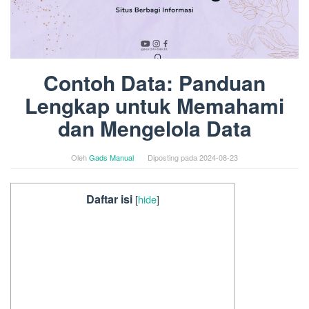
Contoh Data: Panduan
Lengkap untuk Memahami
dan Mengelola Data
Oleh
Gads Manual
Diposting pada
2024-08-23
Daftar isi
[
hide
]