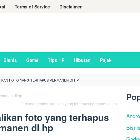
ksi
Terms of Service
Disclaimer
Bisnis
Game
Tips HP
Hiburan
Pajak
IKAN FOTO YANG TERHAPUS PERMANEN DI HP
Pop
Cara mengembalikan foto yang terhapus permanen di hp
ikan foto yang terhapus
Andro
manen di hp
Bisni
Gadg