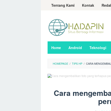
Loncat
Tentang Kami
Kontak
Reda
ke
konten
Home
Android
Teknologi
HOMEPAGE
/
TIPS HP
/
CARA MENGEMBAL
Cara mengembal
per