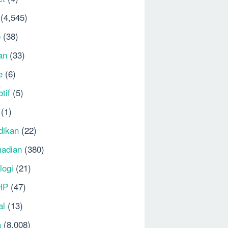
(4,545)
e
(38)
an
(33)
e
(6)
tif
(5)
(1)
dikan
(22)
adian
(380)
logi
(21)
HP
(47)
al
(13)
a
(8,008)