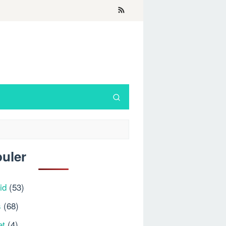
uler
id
(53)
s
(68)
et
(4)