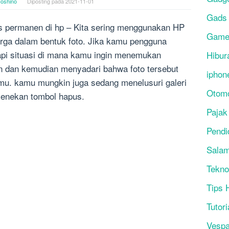
oshino
Diposting pada
2021-11-01
Gads
s permanen di hp – Kita sering menggunakan HP
Gam
ga dalam bentuk foto. Jika kamu pengguna
pi situasi di mana kamu ingin menemukan
Hibur
an dan kemudian menyadari bahwa foto tersebut
iphon
kamu. kamu mungkin juga sedang menelusuri galeri
Otomo
menekan tombol hapus.
Pajak
Pendi
Salam
Tekno
Tips 
Tutori
Vesp